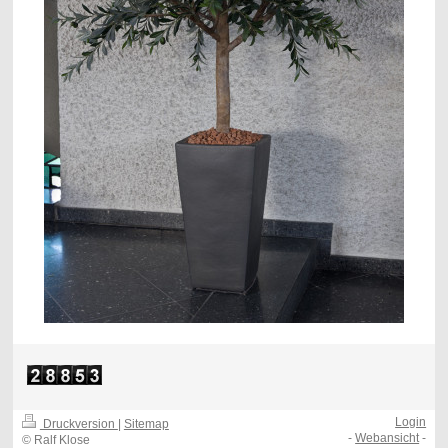
Login
Druckversion
|
Sitemap
-
Webansicht
-
© Ralf Klose