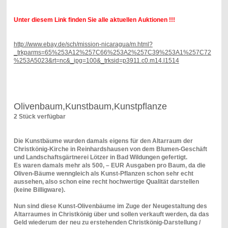
Unter diesem Link finden Sie alle aktuellen Auktionen !!!
http://www.ebay.de/sch/mission-nicaragua/m.html?
_trkparms=65%253A12%257C66%253A2%257C39%253A1%257C72
%253A5023&rt=nc&_ipg=100&_trksid=p3911.c0.m14.l1514
Olivenbaum,Kunstbaum,Kunstpflanze
2 Stück verfügbar
Die Kunstbäume wurden damals eigens für den Altarraum der
Christkönig-Kirche in Reinhardshausen von dem Blumen-Geschäft
und Landschaftsgärtnerei Lötzer in Bad Wildungen gefertigt.
Es waren damals mehr als 500, – EUR Ausgaben pro Baum, da die
Oliven-Bäume wenngleich als Kunst-Pflanzen schon sehr echt
aussehen, also schon eine recht hochwertige Qualität darstellen
(keine Billigware).
Nun sind diese Kunst-Olivenbäume im Zuge der Neugestaltung des
Altarraumes in Christkönig über und sollen verkauft werden, da das
Geld wiederum der neu zu erstehenden Christkönig-Darstellung /