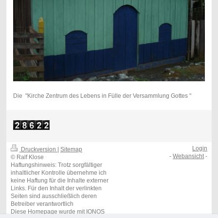
Die "Kirche Zentrum des Lebens in Fülle der Versammlung Gottes "
Login
Druckversion
|
Sitemap
-
Webansicht
-
© Ralf Klose
Haftungshinweis: Trotz sorgfältiger
inhaltlicher Kontrolle übernehme ich
keine Haftung für die Inhalte externer
Links. Für den Inhalt der verlinkten
Seiten sind ausschließlich deren
Betreiber verantwortlich
Diese Homepage wurde mit
IONOS