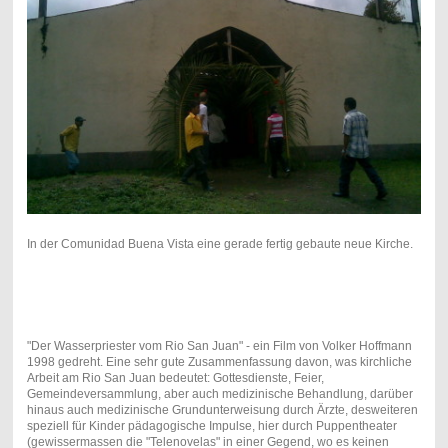
In der Comunidad Buena Vista eine gerade fertig gebaute neue Kirche.
"Der Wasserpriester vom Rio San Juan" - ein Film von Volker Hoffmann
1998 gedreht. Eine sehr gute Zusammenfassung davon, was kirchliche
Arbeit am Rio San Juan bedeutet: Gottesdienste, Feier,
Gemeindeversammlung, aber auch medizinische Behandlung, darüber
hinaus auch medizinische Grundunterweisung durch Ärzte, desweiteren
speziell für Kinder pädagogische Impulse, hier durch Puppentheater
(gewissermassen die "Telenovelas" in einer Gegend, wo es keinen