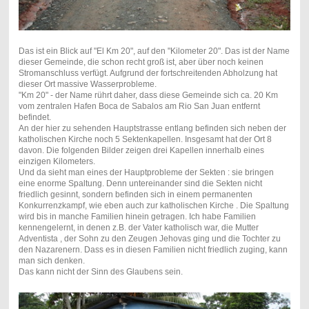
Das ist ein Blick auf "El Km 20", auf den "Kilometer 20". Das ist der Name
dieser Gemeinde, die schon recht groß ist, aber über noch keinen
Stromanschluss verfügt. Aufgrund der fortschreitenden Abholzung hat
dieser Ort massive Wasserprobleme.
"Km 20" - der Name rührt daher, dass diese Gemeinde sich ca. 20 Km
vom zentralen Hafen Boca de Sabalos am Rio San Juan entfernt
befindet.
An der hier zu sehenden Hauptstrasse entlang befinden sich neben der
katholischen Kirche noch 5 Sektenkapellen. Insgesamt hat der Ort 8
davon. Die folgenden Bilder zeigen drei Kapellen innerhalb eines
einzigen Kilometers.
Und da sieht man eines der Hauptprobleme der Sekten : sie bringen
eine enorme Spaltung. Denn untereinander sind die Sekten nicht
friedlich gesinnt, sondern befinden sich in einem permanenten
Konkurrenzkampf, wie eben auch zur katholischen Kirche . Die Spaltung
wird bis in manche Familien hinein getragen. Ich habe Familien
kennengelernt, in denen z.B. der Vater katholisch war, die Mutter
Adventista , der Sohn zu den Zeugen Jehovas ging und die Tochter zu
den Nazarenern. Dass es in diesen Familien nicht friedlich zuging, kann
man sich denken.
Das kann nicht der Sinn des Glaubens sein.