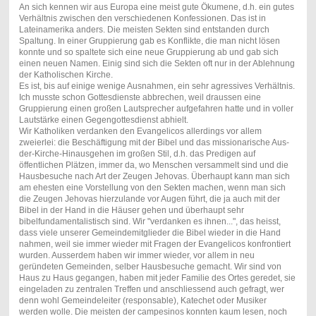
An sich kennen wir aus Europa eine meist gute Ökumene, d.h. ein gutes
Verhältnis zwischen den verschiedenen Konfessionen. Das ist in
Lateinamerika anders. Die meisten Sekten sind entstanden durch
Spaltung. In einer Gruppierung gab es Konflikte, die man nicht lösen
konnte und so spaltete sich eine neue Gruppierung ab und gab sich
einen neuen Namen. Einig sind sich die Sekten oft nur in der Ablehnung
der Katholischen Kirche.
Es ist, bis auf einige wenige Ausnahmen, ein sehr agressives Verhältnis.
Ich musste schon Gottesdienste abbrechen, weil draussen eine
Gruppierung einen großen Lautsprecher aufgefahren hatte und in voller
Lautstärke einen Gegengottesdienst abhielt.
Wir Katholiken verdanken den Evangelicos allerdings vor allem
zweierlei: die Beschäftigung mit der Bibel und das missionarische Aus-
der-Kirche-Hinausgehen im großen Stil, d.h. das Predigen auf
öffentlichen Plätzen, immer da, wo Menschen versammelt sind und die
Hausbesuche nach Art der Zeugen Jehovas. Überhaupt kann man sich
am ehesten eine Vorstellung von den Sekten machen, wenn man sich
die Zeugen Jehovas hierzulande vor Augen führt, die ja auch mit der
Bibel in der Hand in die Häuser gehen und überhaupt sehr
bibelfundamentalistisch sind. Wir "verdanken es ihnen...", das heisst,
dass viele unserer Gemeindemitglieder die Bibel wieder in die Hand
nahmen, weil sie immer wieder mit Fragen der Evangelicos konfrontiert
wurden. Ausserdem haben wir immer wieder, vor allem in neu
geründeten Gemeinden, selber Hausbesuche gemacht. Wir sind von
Haus zu Haus gegangen, haben mit jeder Familie des Ortes geredet, sie
eingeladen zu zentralen Treffen und anschliessend auch gefragt, wer
denn wohl Gemeindeleiter (responsable), Katechet oder Musiker
werden wolle. Die meisten der campesinos konnten kaum lesen, noch