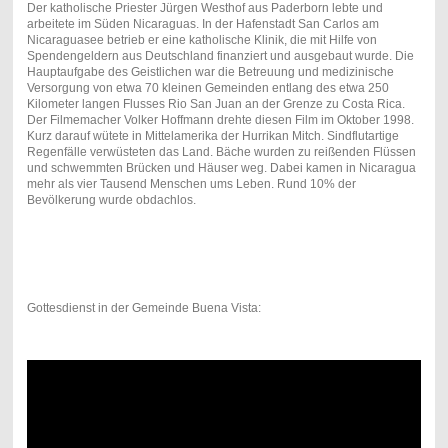
Der katholische Priester Jürgen Westhof aus Paderborn lebte und
arbeitete im Süden Nicaraguas. In der Hafenstadt San Carlos am
Nicaraguasee betrieb er eine katholische Klinik, die mit Hilfe von
Spendengeldern aus Deutschland finanziert und ausgebaut wurde. Die
Hauptaufgabe des Geistlichen war die Betreuung und medizinische
Versorgung von etwa 70 kleinen Gemeinden entlang des etwa 250
Kilometer langen Flusses Rio San Juan an der Grenze zu Costa Rica.
Der Filmemacher Volker Hoffmann drehte diesen Film im Oktober 1998.
Kurz darauf wütete in Mittelamerika der Hurrikan Mitch. Sindflutartige
Regenfälle verwüsteten das Land. Bäche wurden zu reißenden Flüssen
und schwemmten Brücken und Häuser weg. Dabei kamen in Nicaragua
mehr als vier Tausend Menschen ums Leben. Rund 10% der
Bevölkerung wurde obdachlos.
Gottesdienst in der Gemeinde Buena Vista: