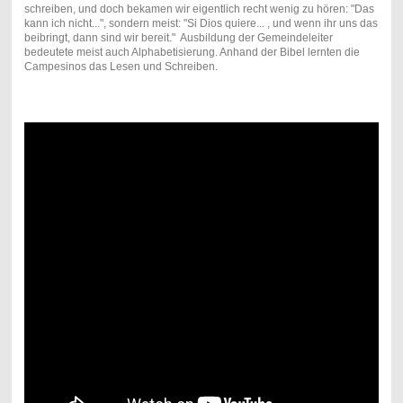
schreiben, und doch bekamen wir eigentlich recht wenig zu hören: "Das
kann ich nicht...", sondern meist: "Si Dios quiere... , und wenn ihr uns das
beibringt, dann sind wir bereit." Ausbildung der Gemeindeleiter
bedeutete meist auch Alphabetisierung. Anhand der Bibel lernten die
Campesinos das Lesen und Schreiben.