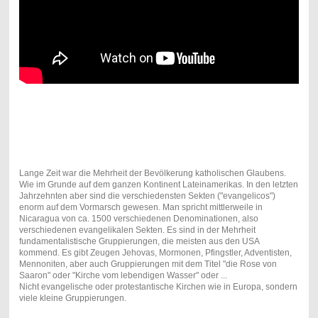
Lange Zeit war die Mehrheit der Bevölkerung katholischen Glaubens.
Wie im Grunde auf dem ganzen Kontinent Lateinamerikas. In den letzten
Jahrzehnten aber sind die verschiedensten Sekten ("evangelicos")
enorm auf dem Vormarsch gewesen. Man spricht mittlerweile in
Nicaragua von ca. 1500 verschiedenen Denominationen, also
verschiedenen evangelikalen Sekten. Es sind in der Mehrheit
fundamentalistische Gruppierungen, die meisten aus den USA
kommend. Es gibt Zeugen Jehovas, Mormonen, Pfingstler, Adventisten,
Mennoniten, aber auch Gruppierungen mit dem Titel "die Rose von
Saaron" oder "Kirche vom lebendigen Wasser" oder ...
Nicht evangelische oder protestantische Kirchen wie in Europa, sondern
viele kleine Gruppierungen.