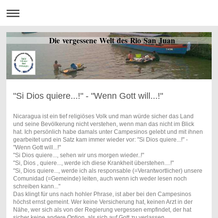
Die vergessene Welt des Rio San Juan
"Si Dios quiere...!" - "Wenn Gott will...!"
Nicaragua ist ein tief religiöses Volk und man würde sicher das Land
und seine Bevölkerung nicht verstehen, wenn man das nicht im Blick
hat. Ich persönlich habe damals unter Campesinos gelebt und mit ihnen
gearbeitet und ein Satz kam immer wieder vor: "Si Dios quiere...!" -
"Wenn Gott will...!"
"Si Dios quiere..., sehen wir uns morgen wieder..!"
"Si, Dios , quiere..., werde ich diese Krankheit überstehen....!"
"Si, Dios quiere..., werde ich als responsable (=Verantwortlicher) unsere
Comunidad (=Gemeinde) leiten, auch wenn ich weder lesen noch
schreiben kann..."
Das klingt für uns nach hohler Phrase, ist aber bei den Campesinos
höchst ernst gemeint. Wer keine Versicherung hat, keinen Arzt in der
Nähe, wer sich als von der Regierung vergessen empfindet, der hat
sicher keine andere Option, als sich auf Gott zu verlassen.