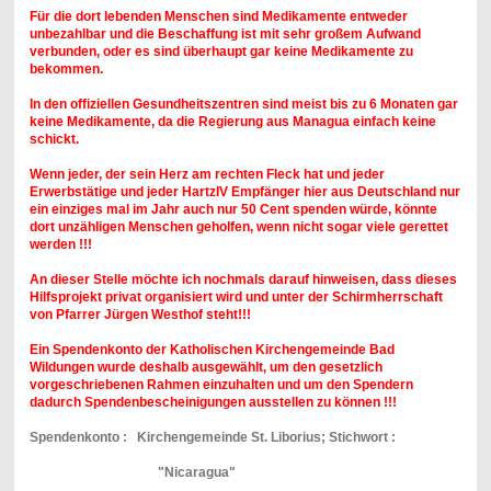
Für die dort lebenden Menschen sind Medikamente entweder
unbezahlbar und die Beschaffung ist mit sehr großem Aufwand
verbunden, oder es sind
überhaupt gar keine Medikamente zu
bekommen.
In den offiziellen Gesundheitszentren sind meist bis zu 6 Monaten gar
keine Medikamente, da die Regierung aus Managua einfach keine
schickt.
Wenn jeder, der sein Herz am rechten Fleck hat und jeder
Erwerbstätige und jeder HartzIV Empfänger hier aus Deutschland nur
ein einziges mal im Jahr auch nur 50 Cent spenden würde, könnte
dort unzähligen Menschen geholfen, wenn nicht sogar viele gerettet
werden !!!
An dieser Stelle möchte ich nochmals darauf hinweisen, dass dieses
Hilfsprojekt
privat organisiert
wird und unter der Schirmherrschaft
von Pfarrer Jürgen Westhof steht!!!
Ein Spendenkonto der Katholischen Kirchengemeinde Bad
Wildungen wurde deshalb ausgewählt, um den gesetzlich
vorgeschriebenen Rahmen einzuhalten und um den Spendern
dadurch Spendenbescheinigungen ausstellen zu können !!!
Spendenkonto : Kirchengemeinde St. Liborius; Stichwort :
"Nicaragua"