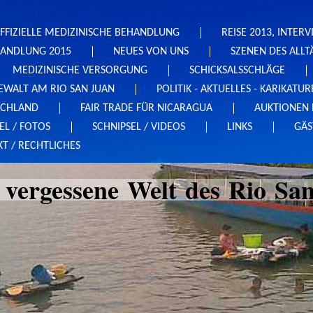
OFFIZIELLE MEDIZINISCHE BEHANDLUNG
REISE 2013, INTER
ANDLUNG 2015
NEUES VON UNS
SZENEN DES ALLT
MEDIZINISCHE VERSORGUNG
SCHICKSALSSCHLÄGE
EWALT AM RIO SAN JUAN
POLITIK - AKTUELLES - KARIKATU
SCHLAND
FAIR TRADE FÜR NICARAGUA
AUKTIONEN 
EL / FOTOS
SCHNIPSEL / VIDEOS
LINKS
GÄS
T / RECHTLICHES
 vergessene Welt des Rio Sa