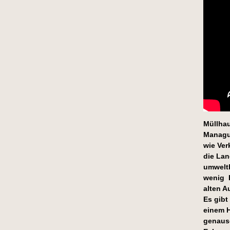
Müllhau
Managua
wie Ver
die Lan
umweltb
wenig B
alten A
Es gibt
einem H
genauso