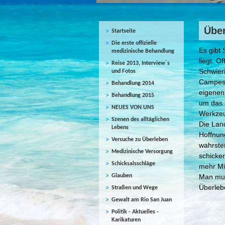
Über
Startseite
Die erste offizielle
Es gibt 
medizinische Behandlung
liegt. O
Reise 2013, Interview`s
Schwieri
und Fotos
Campesi
Behandlung 2014
eigenen
Behandlung 2015
um das 
NEUES VON UNS
Werkzeu
Szenen des alltäglichen
Die Land
Lebens
Hoffnung
Versuche zu Überleben
wahrste
Medizinische Versorgung
schicke
Schicksalsschläge
mehr Mit
Glauben
Man mus
Überleb
Straßen und Wege
Gewalt am Rio San Juan
Politik - Aktuelles -
Karikaturen