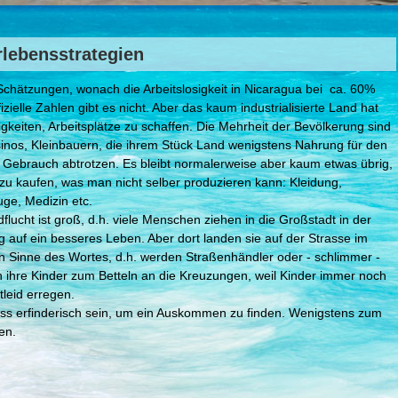
lebensstrategien
Schätzungen, wonach die Arbeitslosigkeit in Nicaragua bei ca. 60%
ffizielle Zahlen gibt es nicht. Aber das kaum industrialisierte Land hat
gkeiten, Arbeitsplätze zu schaffen. Die Mehrheit der Bevölkerung sind
nos, Kleinbauern, die ihrem Stück Land wenigstens Nahrung für den
 Gebrauch abtrotzen. Es bleibt normalerweise aber kaum etwas übrig,
zu kaufen, was man nicht selber produzieren kann: Kleidung,
ge, Medizin etc.
flucht ist groß, d.h. viele Menschen ziehen in die Großstadt in der
 auf ein besseres Leben. Aber dort landen sie auf der Strasse im
n Sinne des Wortes, d.h. werden Straßenhändler oder - schlimmer -
n ihre Kinder zum Betteln an die Kreuzungen, weil Kinder immer noch
leid erregen.
s erfinderisch sein, um ein Auskommen zu finden. Wenigstens zum
en.